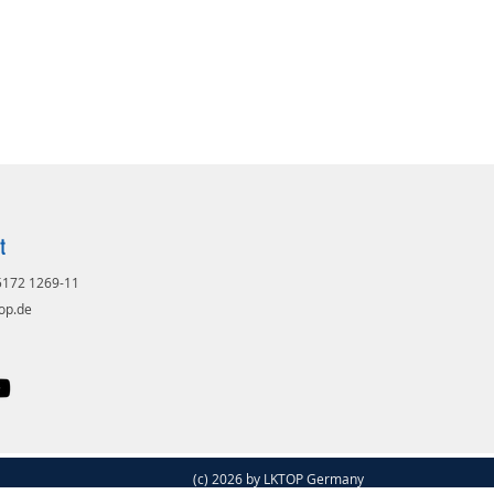
t
 5172 1269-11
op.de
(c) 2026 by LKTOP Germany