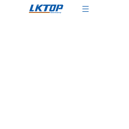
Shop
/
Ladegeräte für DJI
/
DJI Mavic 3